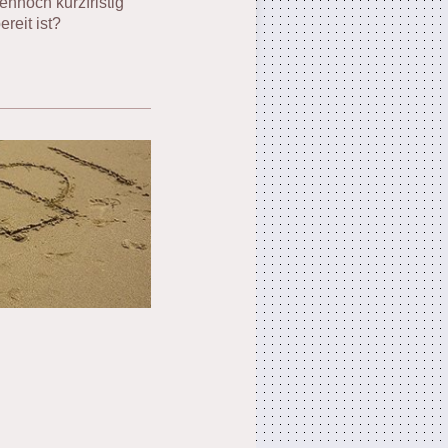
nnoch kurzfristig
reit ist?